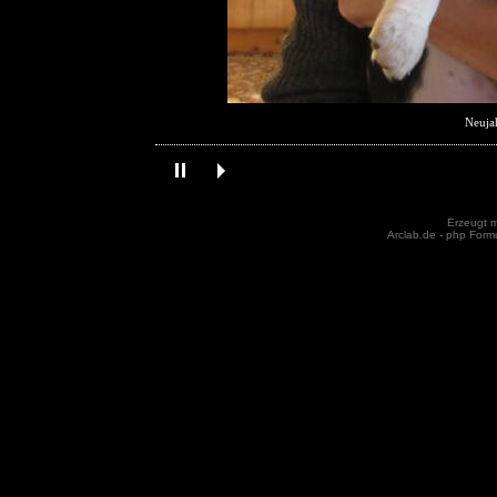
Neujah
Erzeugt m
Arclab.de -
php Formu