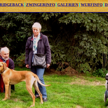
 RIDGEBACK
ZWINGERINFO
GALERIEN
WURFINFO
D